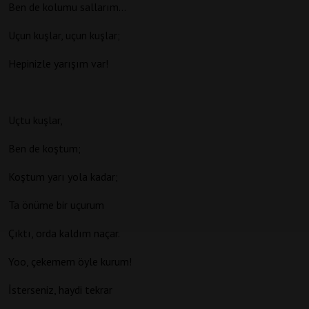
Ben de kolumu sallarım…
Uçun kuşlar, uçun kuşlar;
Hepinizle yarışım var!
Uçtu kuşlar,
Ben de koştum;
Koştum yarı yola kadar;
Ta önüme bir uçurum
Çıktı, orda kaldım naçar.
Yoo, çekemem öyle kurum!
İsterseniz, haydi tekrar