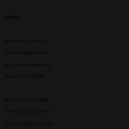
KUZUM
Mini mini bir kuzum var,
Çayırlarda gezer oynar.
Hep arkamdan koşar gelir,
Yaramaz pek neşelidir.
Yanından ayrılsam biraz,
Hemen yanık yanık meler.
Kırlardaki otlarla doymaz,