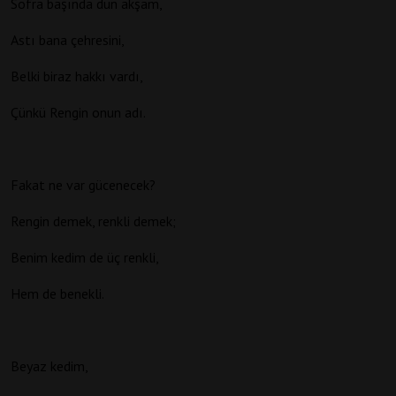
Sofra başında dün akşam,
Astı bana çehresini,
Belki biraz hakkı vardı,
Çünkü Rengin onun adı.
Fakat ne var gücenecek?
Rengin demek, renkli demek;
Benim kedim de üç renkli,
Hem de benekli.
Beyaz kedim,