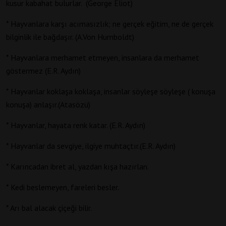
kusur kabahat bulurlar. (George Eliot)
* Hayvanlara karşı acımasızlık; ne gerçek eğitim, ne de gerçek
bilginlik ile bağdaşır. (A.Von Humboldt)
* Hayvanlara merhamet etmeyen, insanlara da merhamet
göstermez (E.R. Aydın)
* Hayvanlar koklaşa koklaşa, insanlar söyleşe söyleşe ( konuşa
konuşa) anlaşır.(Atasözü)
* Hayvanlar, hayata renk katar. (E.R. Aydın)
* Hayvanlar da sevgiye, ilgiye muhtaçtır.(E.R. Aydın)
* Karıncadan ibret al, yazdan kışa hazırlan.
* Kedi beslemeyen, fareleri besler.
* Arı bal alacak çiçeği bilir.