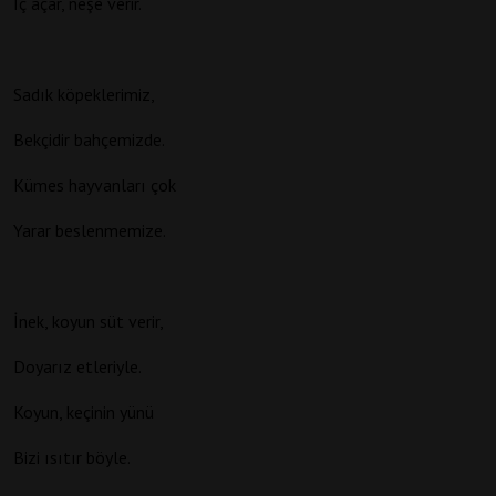
İç açar, neşe verir.
Sadık köpeklerimiz,
Bekçidir bahçemizde.
Kümes hayvanları çok
Yarar beslenmemize.
İnek, koyun süt verir,
Doyarız etleriyle.
Koyun, keçinin yünü
Bizi ısıtır böyle.