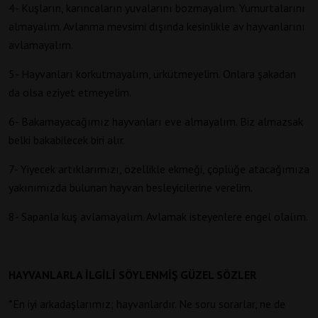
4- Kuşların, karıncaların yuvalarını bozmayalım. Yumurtalarını
almayalım. Avlanma mevsimi dışında kesinlikle av hayvanlarını
avlamayalım.
5- Hayvanları korkutmayalım, ürkütmeyelim. Onlara şakadan
da olsa eziyet etmeyelim.
6- Bakamayacağımız hayvanları eve almayalım. Biz almazsak
belki bakabilecek biri alır.
7- Yiyecek artıklarımızı, özellikle ekmeği, çöplüğe atacağımıza
yakınımızda bulunan hayvan besleyicilerine verelim.
8- Sapanla kuş avlamayalım. Avlamak isteyenlere engel olalım.
HAYVANLARLA İLGİLİ
SÖYLENMİŞ GÜZEL SÖZLER
*En iyi arkadaşlarımız; hayvanlardır. Ne soru sorarlar, ne de