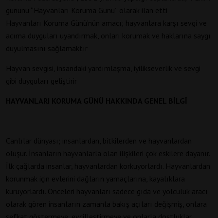
gününü “Hayvanları Koruma Günü” olarak ilan etti
Hayvanları Koruma Günü’nün amacı; hayvanlara karşı sevgi ve
acıma duyguları uyandırmak, onları korumak ve haklarına saygı
duyulmasını sağlamaktır
Hayvan sevgisi, insandaki yardımlaşma, iyilikseverlik ve sevgi
gibi duyguları geliştirir
HAYVANLARI KORUMA GÜNÜ HAKKINDA GENEL BİLGİ
Canlılar dünyası; insanlardan, bitkilerden ve hayvanlardan
oluşur. İnsanların hayvanlarla olan ilişkileri çok eskilere dayanır.
İlk çağlarda insanlar, hayvanlardan korkuyorlardı. Hayvanlardan
korunmak için evlerini dağların yamaçlarına, kayalıklara
kuruyorlardı. Önceleri hayvanları sadece gıda ve yolculuk aracı
olarak gören insanların zamanla bakış açıları değişmiş, onlara
şefkat göstermeye, evcilleştirmeye ve onlarla dostluklar