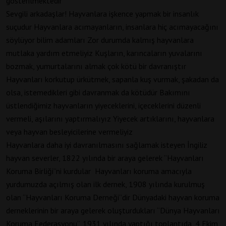
gösterilmektedir
Sevgili arkadaşlar! Hayvanlara işkence yapmak bir insanlık
suçudur Hayvanlara acımayanların, insanlara hiç acımayacağını
söylüyor bilim adamları Zor durumda kalmış hayvanlara
mutlaka yardım etmeliyiz Kuşların, karıncaların yuvalarını
bozmak, yumurtalarını almak çok kötü bir davranıştır
Hayvanları korkutup ürkütmek, sapanla kuş vurmak, şakadan da
olsa, istemedikleri gibi davranmak da kötüdür Bakımını
üstlendiğimiz hayvanların yiyeceklerini, içeceklerini düzenli
vermeli, aşılarını yaptırmalıyız Yiyecek artıklarını, hayvanlara
veya hayvan besleyicilerine vermeliyiz
Hayvanlara daha iyi davranılmasını sağlamak isteyen İngiliz
hayvan severler, 1822 yılında bir araya gelerek “Hayvanları
Koruma Birliği”ni kurdular Hayvanları koruma amacıyla
yurdumuzda açılmış olan ilk dernek, 1908 yılında kurulmuş
olan “Hayvanları Koruma Derneği”dir Dünyadaki hayvan koruma
derneklerinin bir araya gelerek oluşturdukları “Dünya Hayvanları
Koruma Federasyonu”, 1931 yılında yaptığı toplantıda, 4 Ekim