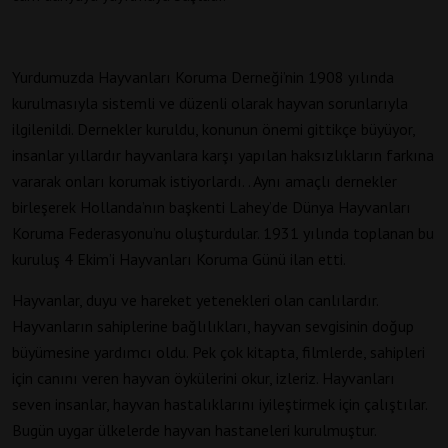
Yurdumuzda Hayvanları Koruma Derneği’nin 1908 yılında
kurulmasıyla sistemli ve düzenli olarak hayvan sorunlarıyla
ilgilenildi. Dernekler kuruldu, konunun önemi gittikçe büyüyor,
insanlar yıllardır hayvanlara karşı yapılan haksızlıkların farkına
vararak onları korumak istiyorlardı. . Aynı amaçlı dernekler
birleşerek Hollanda’nın başkenti Lahey’de Dünya Hayvanları
Koruma Federasyonu’nu oluşturdular. 1931 yılında toplanan bu
kuruluş 4 Ekim’i Hayvanları Koruma Günü ilan etti.
Hayvanlar, duyu ve hareket yetenekleri olan canlılardır.
Hayvanların sahiplerine bağlılıkları, hayvan sevgisinin doğup
büyümesine yardımcı oldu. Pek çok kitapta, filmlerde, sahipleri
için canını veren hayvan öykülerini okur, izleriz. Hayvanları
seven insanlar, hayvan hastalıklarını iyileştirmek için çalıştılar.
Bugün uygar ülkelerde hayvan hastaneleri kurulmuştur.