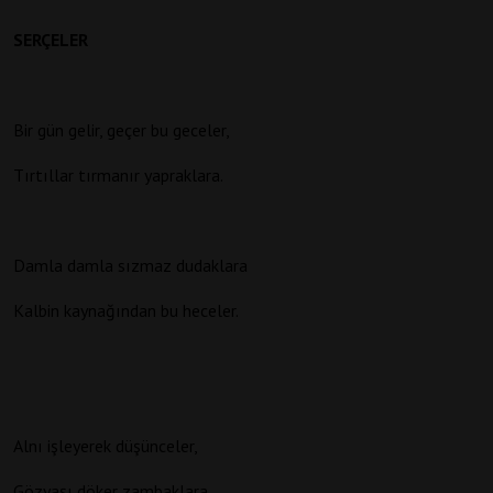
SERÇELER
Bir gün gelir, geçer bu geceler,
Tırtıllar tırmanır yapraklara.
Damla damla sızmaz dudaklara
Kalbin kaynağından bu heceler.
Alnı işleyerek düşünceler,
Gözyaşı döker zambaklara.