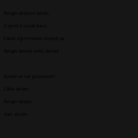
Rengin ablamın adıdır;
O şimdi kızacak bana,
Fakat öğretmenim söyledi ya,
Rengin demek renkli demek
Bunda ne var gücenecek?
Lâkin ablam,
Rengin ablam.
Hain ablam.