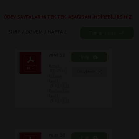
ÖDEV SAYFALARINI TEK TEK
AŞAĞIDAN İNDİREBİLİRSİNİZ:
SINIF 2 DONEM 2 HAFTA 2
Tümünü indir
mat 11
İndir
Boyut:
308.95 KB
Ön izleme
Ekleme
tarihi:
21-02-2021
Değiştirilme
tarihi:
21-02-2021
mat 10
İndir