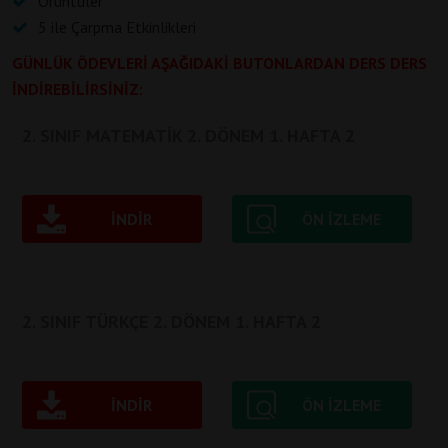
Örüntüler
5 ile Çarpma Etkinlikleri
GÜNLÜK ÖDEVLERİ AŞAĞIDAKİ BUTONLARDAN DERS DERS
İNDİREBİLİRSİNİZ:
2. SINIF MATEMATİK 2. DÖNEM 1. HAFTA 2
İNDIR
ÖN IZLEME
2. SINIF TÜRKÇE 2. DÖNEM 1. HAFTA 2
İNDIR
ÖN IZLEME