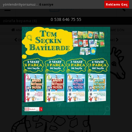
yönlendiriliyorsunuz...
6 saniye
Reklamı Geç
0 538 646 75 55
zürafa boyama (6)
ANA SAYFA
YAZIYA DÖN
1. RESME DÖN
ÖNCEKİ
29 / 34
SONRAKİ