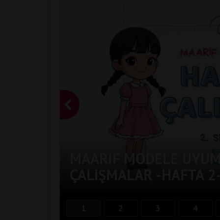
MAARIF MODELE UYUML
ÇALIŞMALAR -HAFTA 2
1
2
3
4