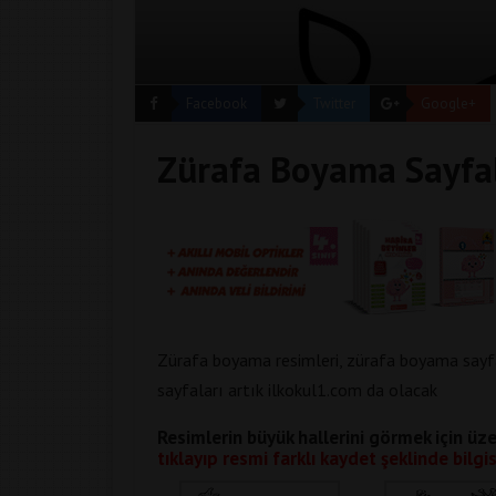
Facebook
Twitter
Google+
Zürafa Boyama Sayfal
Zürafa boyama resimleri, zürafa boyama sayfal
sayfaları artık ilkokul1.com da olacak
Resimlerin büyük hallerini görmek için üze
tıklayıp resmi farklı kaydet şeklinde bilgis