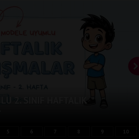
U 2. SINIF HAFTALIK
-
5
6
7
8
9
10