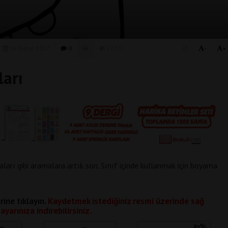
16 Şubat 2017
0
27772
-
+
arı
arı gibi aramalara artık son. Sınıf içinde kullanmak için boyama
rine tıklayın.
Kaydetmek istediğiniz resmi üzerinde sağ
ayarınıza indirebilirsiniz.