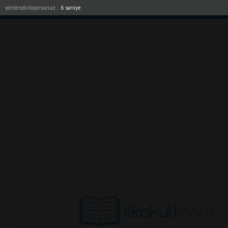
yönlendiriliyorsunuz...
5 saniye
Akıllı Tahta Uygulamalarımız
Bayilerimiz
1. Sı