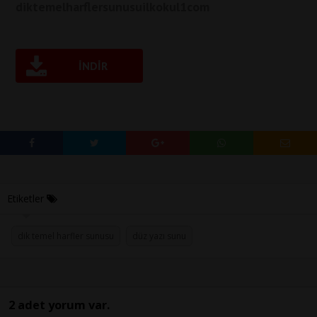
diktemelharflersunusuilkokul1com
İNDIR
Etiketler
dik temel harfler sunusu
düz yazı sunu
2 adet yorum var.