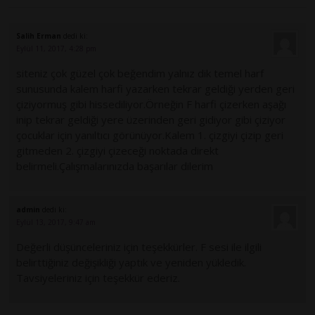
Salih Erman
dedi ki:
Eylül 11, 2017, 4:28 pm
siteniz çok güzel çok beğendim yalnız dik temel harf
sunusunda kalem harfi yazarken tekrar geldiği yerden geri
çiziyormuş gibi hissediliyor.Örneğin F harfi çizerken aşağı
inip tekrar geldiği yere üzerinden geri gidiyor gibi çiziyor
çocuklar için yanıltıcı görünüyor.Kalem 1. çizgiyi çizip geri
gitmeden 2. çizgiyi çizeceği noktada direkt
belirmeli.Çalışmalarınızda başarılar dilerim
admin
dedi ki:
Eylül 13, 2017, 9:47 am
Değerli düşünceleriniz için teşekkürler. F sesi ile ilgili
belirttiğiniz değişikliği yaptık ve yeniden yükledik.
Tavsiyeleriniz için teşekkür ederiz.