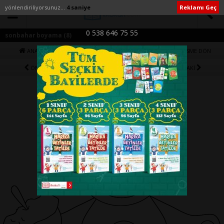
yönlendiriliyorsunuz...
4 saniye
Reklamı Geç
0 538 646 75 55
sonbahar boyama (8)
ANA SAYFA
YAZIYA DÖN
1. RESME DÖN
ÖNCEKİ
9 / 17
SONRAKİ