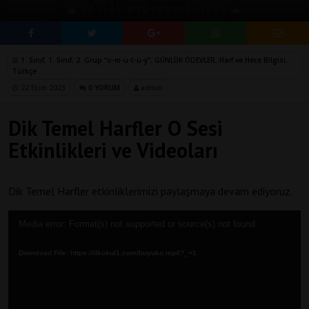
SOSYAL MEDYADA PAYLAŞ
1. Sınıf
,
1. Sınıf
,
2. Grup “o-m-u-t-ü-y”
,
GÜNLÜK ÖDEVLER
,
Harf ve Hece Bilgisi
,
Türkçe
22 Ekim 2023
0 YORUM
admin
Dik Temel Harfler O Sesi
Etkinlikleri ve Videoları
Dik Temel Harfler etkinliklerimizi paylaşmaya devam ediyoruz.
Video
Media error: Format(s) not supported or source(s) not found
oynatıcı
Download File: https://ilkokul1.com/buyuko.mp4?_=1