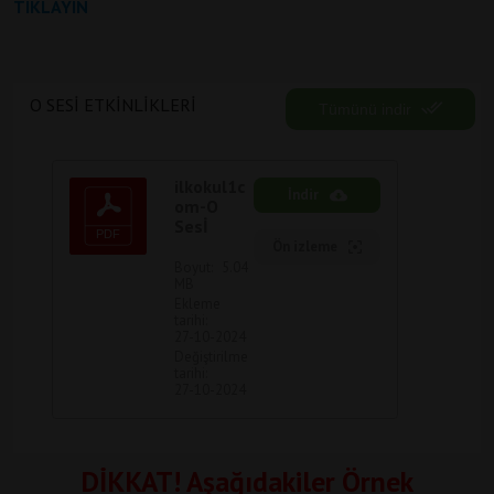
TIKLAYIN
O SESI ETKINLIKLERI
Tümünü indir
ilkokul1c
İndir
om-O
Sesİ
Ön izleme
Boyut:
5.04
MB
Ekleme
tarihi:
27-10-2024
Değiştirilme
tarihi:
27-10-2024
DİKKAT! Aşağıdakiler Örnek