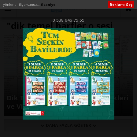
yönlendiriliyorsunuz...
6 saniye
Reklamı Geç
0 538 646 75 55
"dik temel harfler o sesi
okuma metni" ile İlişikli
yazılar
Dik Temel Harfler O Sesi Etkinlikleri
ve Videoları
DAHA FAZLA GÖSTER