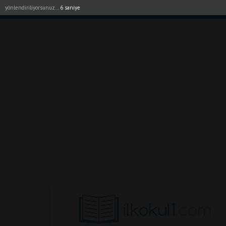
yönlendiriliyorsunuz...
5 saniye
Akıllı Tahta Uygulamalarımız
Bayilerimiz
1. Sı