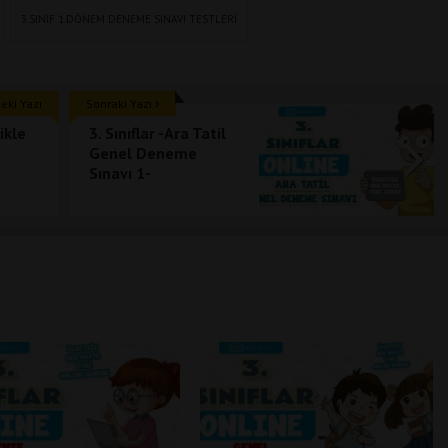
3.SINIF 1.DÖNEM DENEME SINAVI TESTLERI
ki Yazı
Sonraki Yazı
ikle
3. Sınıflar -Ara Tatil
Genel Deneme
Sınavı 1-