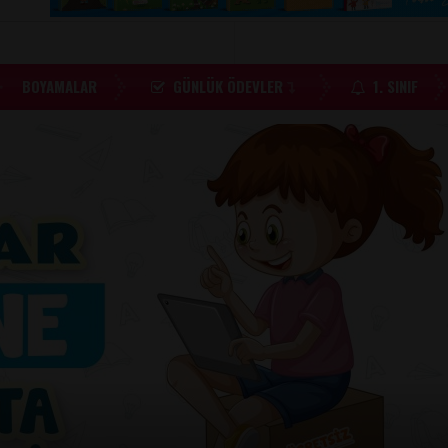
BOYAMALAR
GÜNLÜK ÖDEVLER
1. SINIF