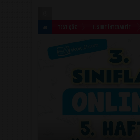
TEST ÇÖZ
1. SINIF İNTERAKTİF