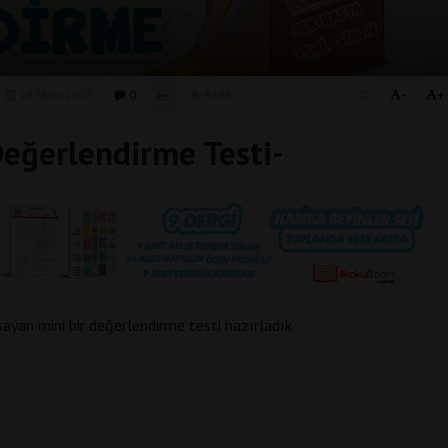
14 Ekim 2023
0
8398
-
+
 Değerlendirme Testi-
psayan mini bir değerlendirme testi hazırladık.