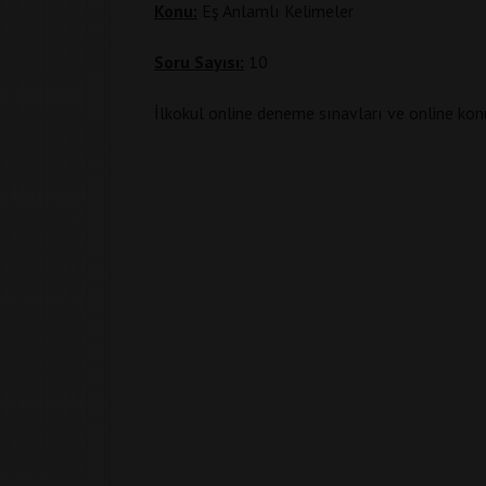
Konu:
Eş Anlamlı Kelimeler
Soru Sayısı:
10
İlkokul online deneme sınavları ve online kon