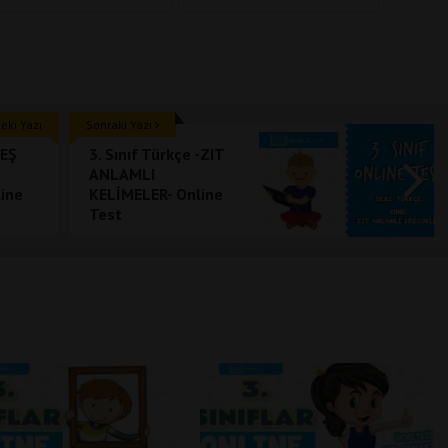
ki Yazı
Sonraki Yazı
-EŞ
3. Sınıf Türkçe -ZIT
ANLAMLI
ine
KELİMELER- Online
Test