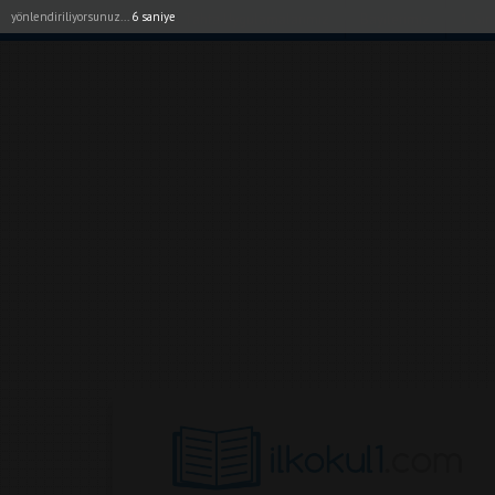
yönlendiriliyorsunuz...
5 saniye
Akıllı Tahta Uygulamalarımız
Bayilerimiz
1. Sı