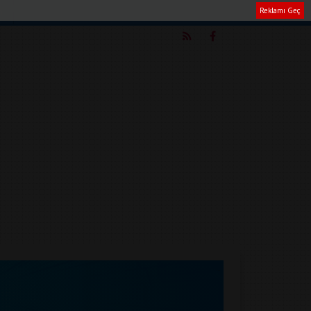
Reklamı Geç
m