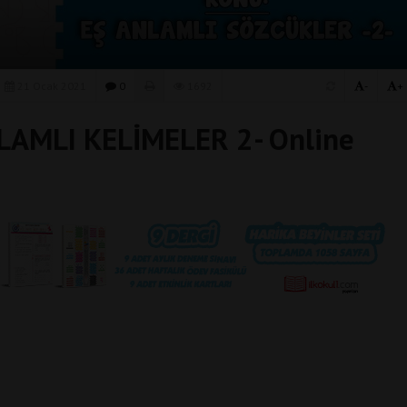
21 Ocak 2021
0
1692
-
+
ANLAMLI KELİMELER 2- Online