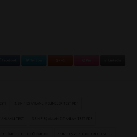
Facebook
Twitter
+1
Pin
LinkedIn
ESTI
3. SINIF EŞ ANLAMLI KELIMELER TEST PDF
IT ANLAMLI TEST
3.SINIF EŞ ANLAM ZIT ANLAM TEST PDF
LI KELIMELER TESTI EĞITIMHANE
3.SINIF EŞ VE ZIT ANLAMLI TESTLER