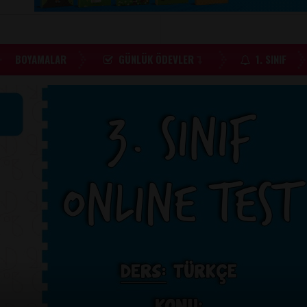
BOYAMALAR
GÜNLÜK ÖDEVLER
1. SINIF