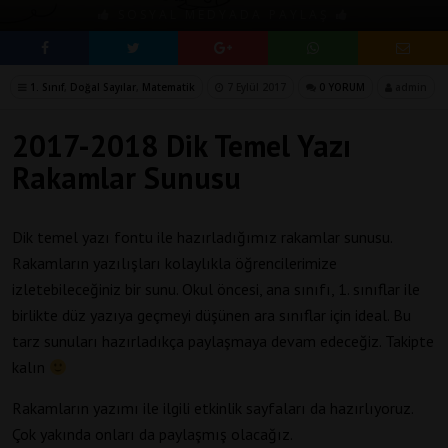
SOSYAL MEDYADA PAYLAŞ
1. Sınıf
,
Doğal Sayılar
,
Matematik
7 Eylül 2017
0 YORUM
admin
2017-2018 Dik Temel Yazı
Rakamlar Sunusu
Dik temel yazı fontu ile hazırladığımız rakamlar sunusu.
Rakamların yazılışları kolaylıkla öğrencilerimize
izletebileceğiniz bir sunu. Okul öncesi, ana sınıfı, 1. sınıflar ile
birlikte düz yazıya geçmeyi düşünen ara sınıflar için ideal. Bu
tarz sunuları hazırladıkça paylaşmaya devam edeceğiz. Takipte
kalın
Rakamların yazımı ile ilgili etkinlik sayfaları da hazırlıyoruz.
Çok yakında onları da paylaşmış olacağız.