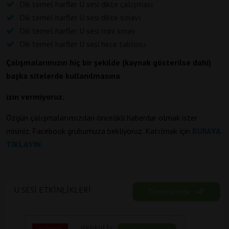
Dik temel harfler U sesi dikte çalışması
Dik temel harfler U sesi dikte sınavı
Dik temel harfler U sesi mini sınav
Dik temel harfler U sesi hece tablosu
Çalışmalarımızın hiç bir şekilde (kaynak gösterilse dahi)
başka sitelerde kullanılmasına
izin vermiyoruz.
Özgün çalışmalarımızdan öncelikli haberdar olmak ister
misiniz. Facebook grubumuza bekliyoruz. Katılmak için
BURAYA
TIKLAYIN
U SESI ETKINLIKLERI
Tümünü indir
ilkokul1c