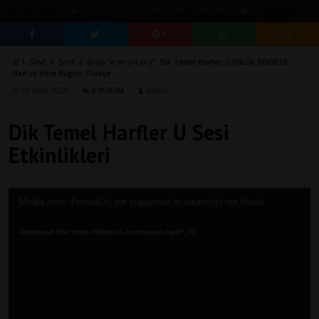
SOSYAL MEDYADA PAYLAŞ
1. Sınıf
,
1. Sınıf
,
2. Grup “o-m-u-t-ü-y”
,
Dik Temel Harfler
,
GÜNLÜK ÖDEVLER
,
Harf ve Hece Bilgisi
,
Türkçe
30 Ekim 2023
0 YORUM
admin
Dik Temel Harfler U Sesi
Etkinlikleri
Video
Media error: Format(s) not supported or source(s) not found
oynatıcı
Download File: https://ilkokul1.com/usesi.mp4?_=1