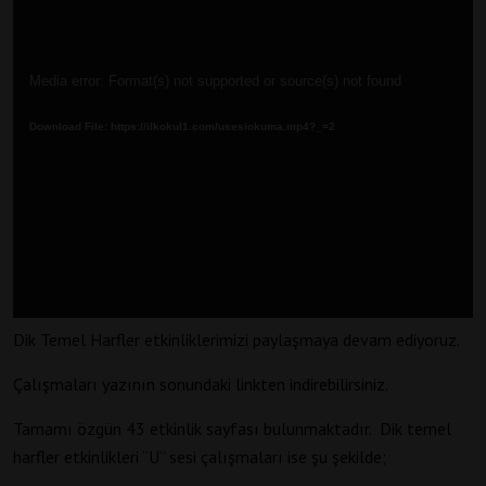
Video
Media error: Format(s) not supported or source(s) not found
oynatıcı
Download File: https://ilkokul1.com/usesiokuma.mp4?_=2
Dik Temel Harfler etkinliklerimizi paylaşmaya devam ediyoruz.
Çalışmaları yazının sonundaki linkten indirebilirsiniz.
Tamamı özgün 43 etkinlik sayfası bulunmaktadır. Dik temel
harfler etkinlikleri “U” sesi çalışmaları ise şu şekilde;