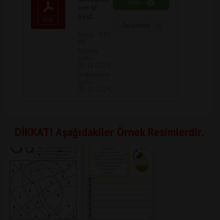
İndir
om-U
Sesİ
Ön izleme
Boyut:
4.85
MB
Ekleme
tarihi:
03-11-2024
Değiştirilme
tarihi:
03-11-2024
DİKKAT! Aşağıdakiler Örnek Re
simlerdir.