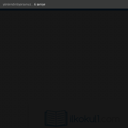
yönlendiriliyorsunuz...
5 saniye
Akıllı Tahta Uygulamalarımız
Bayilerimiz
1. Sı