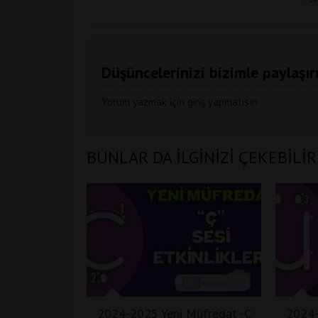
Düşüncelerinizi bizimle paylaşır
Yorum yazmak için
giriş
yapmalısın
BUNLAR DA İLGİNİZİ ÇEKEBİLİR
2024-2025 Yeni Müfredat -Ç
2024-