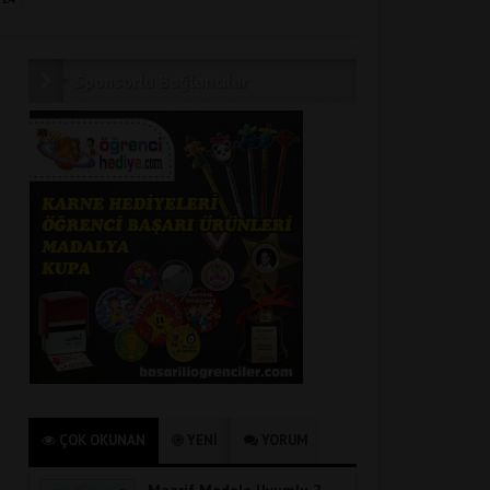
Sponsorlu Bağlantılar
ÇOK OKUNAN
YENİ
YORUM
Maarif Modele Uyumlu 2.