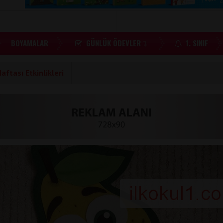
BOYAMALAR
GÜNLÜK ÖDEVLER
1. SINIF
aftası Etkinlikleri