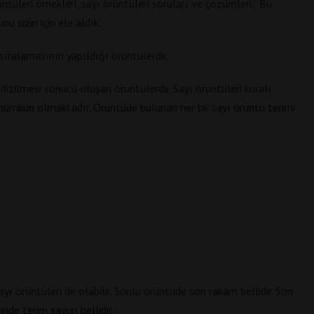
üntüleri örnekleri, sayı örüntüleri soruları ve çözümleri.” Bu
nu sizin için ele aldık.
n sıralamasının yapıldığı örüntülerdir.
e dizilmesi sonucu oluşan örüntülerdir. Sayı örüntüleri kuralı
mkün olmaktadır. Örüntüde bulunan her bir sayı örüntü terimi
ayı örüntüleri de olabilir. Sonlu örüntüde son rakam bellidir. Son
nde terim sayısı bellidir.