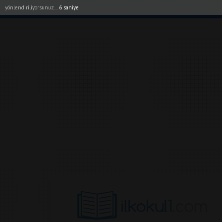
yönlendiriliyorsunuz...
5 saniye
Akıllı Tahta Uygulamalarımız
Bayilerimiz
1. Sı