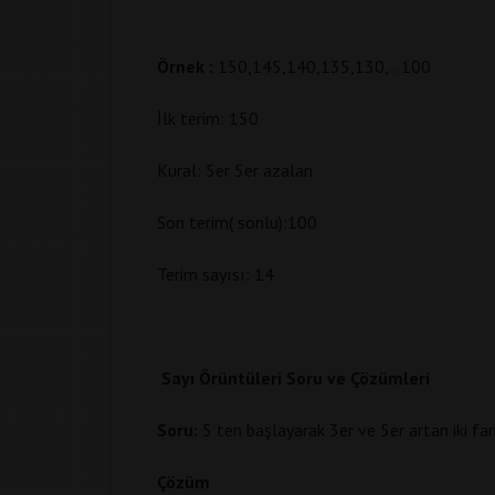
Örnek :
150,145,140,135,130,.. 100
İlk terim: 150
Kural: 5er 5er azalan
Son terim( sonlu):100
Terim sayısı: 14
Sayı Örüntüleri Soru ve Çözümleri
Soru:
5 ten başlayarak 3er ve 5er artan iki fa
Çözüm