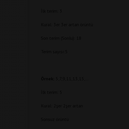
İlk terim: 3
Kural: 3er 3er artan örüntü
Son terim (Sonlu): 18
Terim sayısı:5
Örnek:
5,7,9,11,13,15,…
İlk terim: 5
Kural: 2şer 2şer artan
Sonsuz örüntü