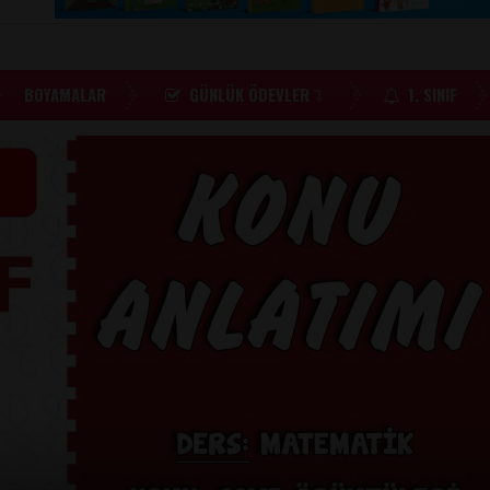
BOYAMALAR
GÜNLÜK ÖDEVLER
1. SINIF