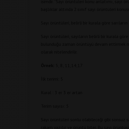
isimdir. “Sayı örüntüleri konu anlatımı, sayı ör
başlıklar altında 2.sınıf sayı örüntüleri konusu
Sayı örüntüleri, belirli bir kurala göre sarıları
Sayı örüntüleri, sayıların belirli bir kurala gör
bulunduğu zaman örüntüyü devam ettirmek mü
olarak nitelendirilir.
Örnek:
5, 8, 11,14,17
İlk terimi: 5
Kural : 3 er 3 er artan
Terim sayısı: 5
Sayı örüntüleri sonlu olabileceği gibi sonsuz s
rakam yazılır ve örüntü biter. Bu sayı örüntüsü