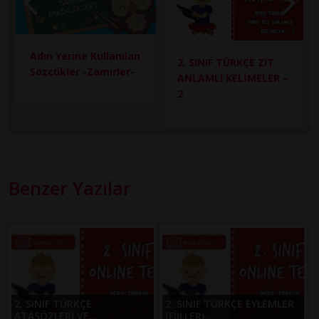
Adın Yerine Kullanılan
2. SINIF TÜRKÇE ZIT
Sözcükler -Zamirler-
ANLAMLI KELİMELER –
2
Benzer Yazılar
2. SINIF TÜRKÇE
2. SINIF TÜRKÇE EYLEMLER
ATASÖZLERİ VE...
(FİİLLER)...