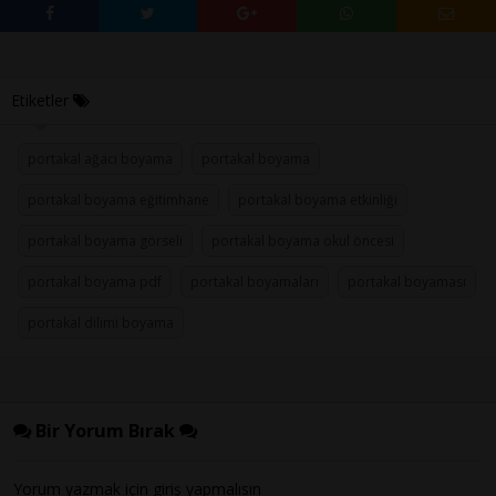
Etiketler
portakal ağacı boyama
portakal boyama
portakal boyama eğitimhane
portakal boyama etkinliği
portakal boyama görseli
portakal boyama okul öncesi
portakal boyama pdf
portakal boyamaları
portakal boyaması
portakal dilimi boyama
Bir Yorum Bırak
Yorum yazmak için
giriş
yapmalısın