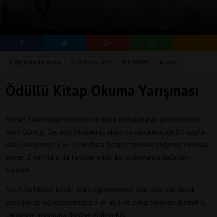
SOSYAL MEDYADA PAYLAŞ
Öğretmenler Odası
29 Kasım 2017
0 YORUM
admin
Ödüllü Kitap Okuma Yarışması
Yazarı tarafından isteyen sınıflara imzalanarak gönderilecek
olan Gümüş Tay adlı hikayemiz akıcı ve sürükleyicidir.80 sayfa
olan hikayemiz 3 ve 4 sınıflara hitap etmesine rağmen okumayı
seven 2 sınıflara da tavsiye edilir. Bir ay boyunca dağıtımı
sürecek.
Sınıfına hikaye kitabı alan öğretmenler arasında yapılacak
çekilişle üç öğretmenimize 3 er akıl ve zeka oyunları (hedef 5,
tangram , mangala )hediye edilecektir.