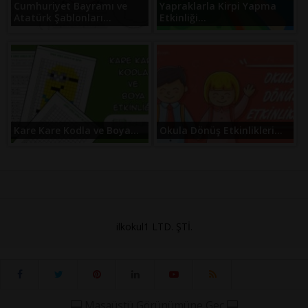
Cumhuriyet Bayramı ve
Yapraklarla Kirpi Yapma
Atatürk Şablonları...
Etkinliği...
Kare Kare Kodla ve Boya...
Okula Dönüş Etkinlikleri...
ilkokul1 LTD. ŞTİ.
Masaüstü Görünümüne Geç