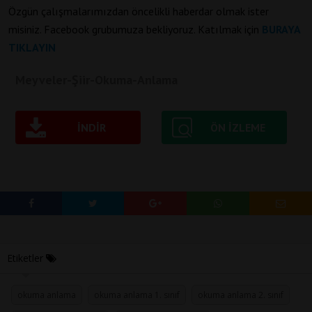
Özgün çalışmalarımızdan öncelikli haberdar olmak ister
misiniz. Facebook grubumuza bekliyoruz. Katılmak için
BURAYA
TIKLAYIN
Meyveler-Şiir-Okuma-Anlama
İNDIR
ÖN IZLEME
Etiketler
okuma anlama
okuma anlama 1. sınıf
okuma anlama 2. sınıf