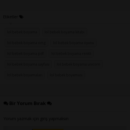
Etiketler
lol bebek boyama
lol bebek boyama kitabı
lol bebek boyama omg
lol bebek boyama oyunu
lol bebek boyama pdf
lol bebek boyama renkli
lol bebek boyama sayfası
lol bebek boyama unicorn
lol bebek boyamaları
lol bebek boyaması
Bir Yorum Bırak
Yorum yazmak için
giriş
yapmalısın