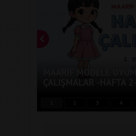
MAARIF MODELE UYUML
ÇALIŞMALAR -HAFTA 2
1
2
3
4