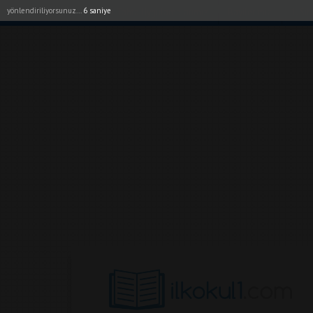
yönlendiriliyorsunuz...
5 saniye
Akıllı Tahta Uygulamalarımız
Bayilerimiz
1. Sı