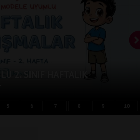
U 2. SINIF HAFTALIK
-
5
6
7
8
9
10