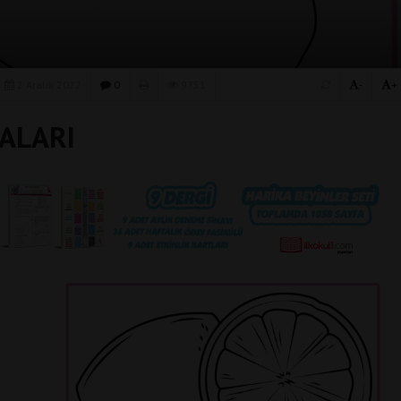
2 Aralık 2022
0
9751
-
+
ALARI