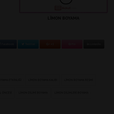
LİMON BOYAMA
Facebook
Twitter
+1
Pin
LinkedIn
YAMA ETKINLIĞI
LIMON BOYAMA KALIBI
LIMON BOYAMA RESMI
L ÖNCESI
LIMON DILIMI BOYAMA
LIMON DILIMLERI BOYAMA