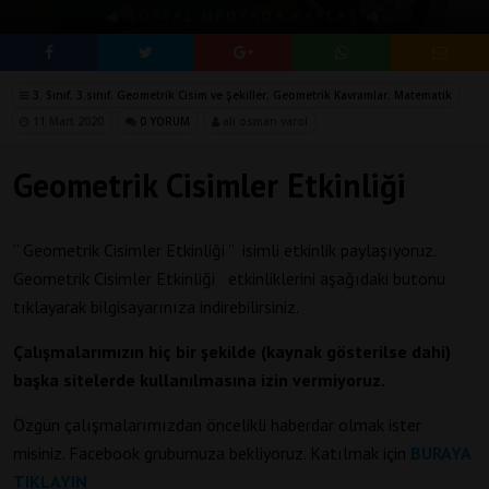
SOSYAL MEDYADA PAYLAŞ
3. Sınıf
,
3.sınıf
,
Geometrik Cisim ve Şekiller
,
Geometrik Kavramlar
,
Matematik
11 Mart 2020
0 YORUM
ali osman varol
Geometrik Cisimler Etkinliği
” Geometrik Cisimler Etkinliği ” isimli etkinlik paylaşıyoruz.
Geometrik Cisimler Etkinliği etkinliklerini aşağıdaki butonu
tıklayarak bilgisayarınıza indirebilirsiniz.
Çalışmalarımızın hiç bir şekilde (kaynak gösterilse dahi)
başka sitelerde kullanılmasına izin vermiyoruz.
Özgün çalışmalarımızdan öncelikli haberdar olmak ister
misiniz. Facebook grubumuza bekliyoruz. Katılmak için
BURAYA
TIKLAYIN