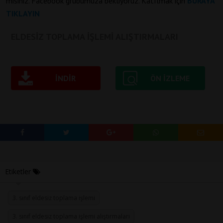
misiniz. Facebook grubumuza bekliyoruz. Katılmak için
BURAYA
TIKLAYIN
ELDESİZ TOPLAMA İŞLEMİ ALIŞTIRMALARI
İNDIR
ÖN IZLEME
Etiketler
3. sınıf eldesiz toplama işlemi
3. sınıf eldesiz toplama işlemi alıştırmaları