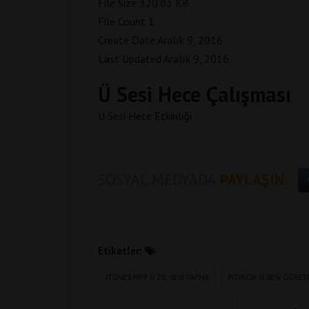
File Size
320.03 KB
File Count
1
Create Date
Aralık 9, 2016
Last Updated
Aralık 9, 2016
Ü Sesi Hece Çalışması
Ü Sesi Hece Etkinliği
SOSYAL MEDYADA
PAYLAŞIN:
Etiketler:
ITUNES MP3 Ü ZIL SESI YAPMA
PITIRCIK Ü SESI ÖĞRET