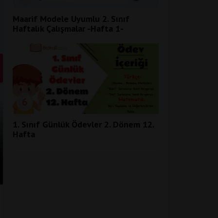
Maarif Modele Uyumlu 2. Sınıf
Haftalık Çalışmalar -Hafta 1-
6
1. Sınıf Günlük Ödevler 2. Dönem 12.
3. SINIF GÜNLÜK ÖDEVLER 1. D
Hafta