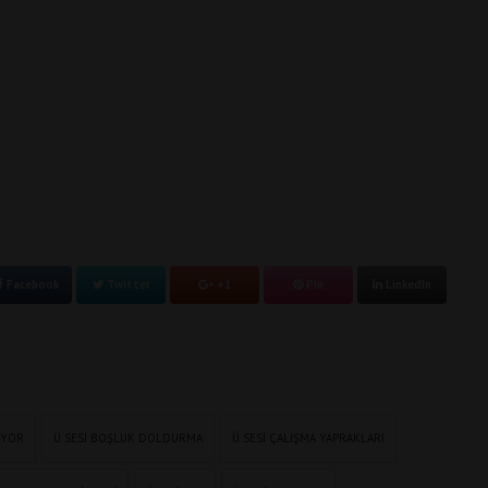
Facebook
Twitter
+1
Pin
LinkedIn
IYOR
Ü SESI BOŞLUK DOLDURMA
Ü SESI ÇALIŞMA YAPRAKLARI