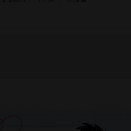
U ANLAMA METINLERI
Ü SESI PPT
Ü SESI YOUTUBE