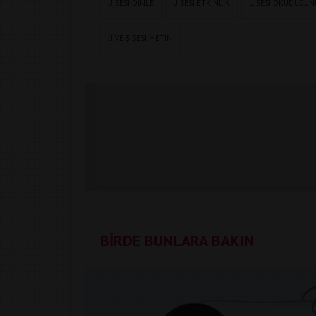
Ü SESI DINLE
Ü SESI ETKINLIK
Ü SESI OKUDUĞUN
Ü VE Ş SESI METIN
BİRDE BUNLARA BAKIN