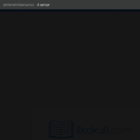
yönlendiriliyorsunuz...
5 saniye
Akıllı Tahta Uygulamalarımız
Bayilerimiz
1. Sı