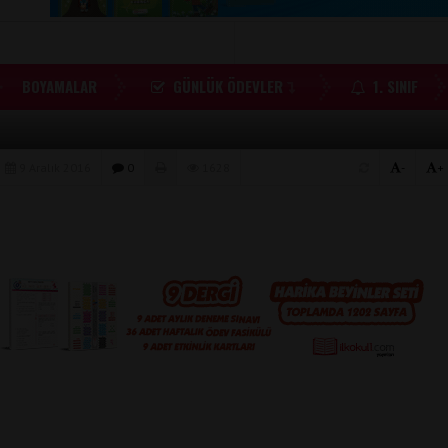
BOYAMALAR
GÜNLÜK ÖDEVLER
1. SINIF
9 Aralık 2016
0
1628
-
+