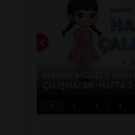
MAARIF MODELE UYUML
ÇALIŞMALAR -HAFTA 2
1
2
3
4