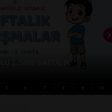
U 2. SINIF HAFTALIK
-
5
6
7
8
9
10