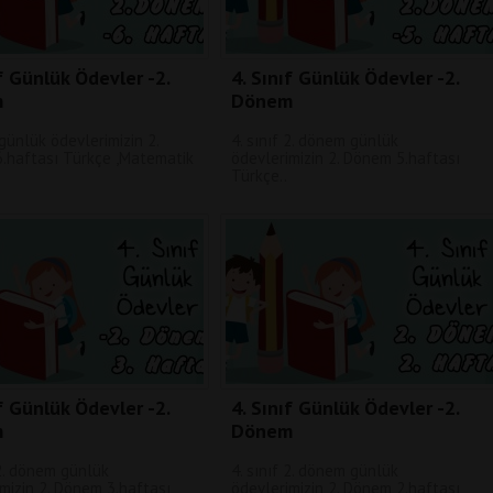
ıf Günlük Ödevler -2.
4. Sınıf Günlük Ödevler -2.
m
Dönem
 günlük ödevlerimizin 2.
4. sınıf 2. dönem günlük
.haftası Türkçe ,Matematik
ödevlerimizin 2. Dönem 5.haftası
Türkçe..
ıf Günlük Ödevler -2.
4. Sınıf Günlük Ödevler -2.
m
Dönem
 2. dönem günlük
4. sınıf 2. dönem günlük
mizin 2. Dönem 3.haftası
ödevlerimizin 2. Dönem 2.haftası