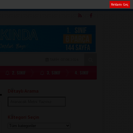
Reklamı Geç
m
TARİH: 07.08.2026
2. SINIF
3. SINIF
4. SINIF
Detaylı Arama
Kategori Seçin