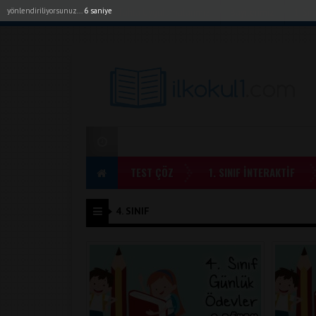
yönlendiriliyorsunuz...
6 saniye
Akıllı Tahta Uygulamalarımız
Bayilerimiz
1. Sı
TEST ÇÖZ
1. SINIF İNTERAKTİF
4. SINIF