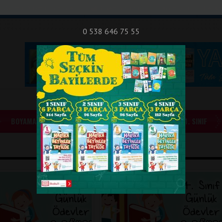
nıf Okuma - Yazma Etkinlikleri
Bilsem Sınavları
Hakkımızda
İletişi
0 538 646 75 55
BOYAMALAR
GÜNLÜK ÖDEVLER
1. SINIF