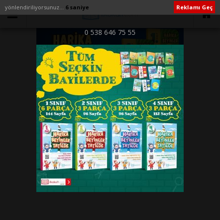
yönlendiriliyorsunuz...
5 saniye
Reklamı Geç
0 538 646 75 55