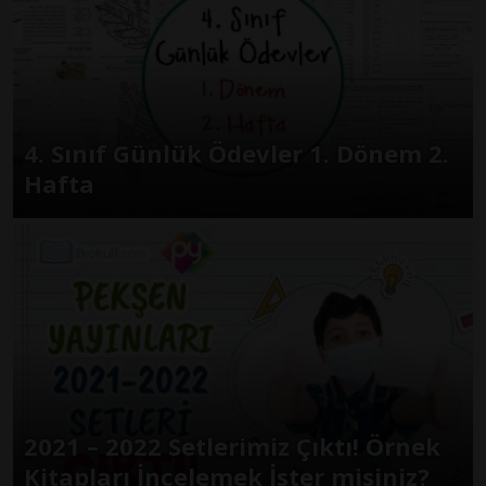
4. Sınıf Günlük Ödevler 1. Dönem 2.
Hafta
2021 – 2022 Setlerimiz Çıktı! Örnek
Kitapları İncelemek İster misiniz?