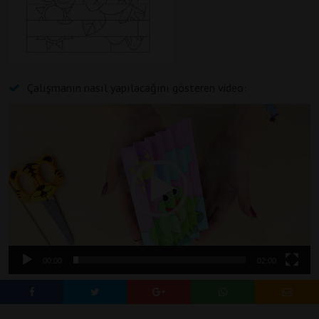
Çalışmanın nasıl yapılacağını gösteren video:
Video
oynatıcı
00:00
02:00