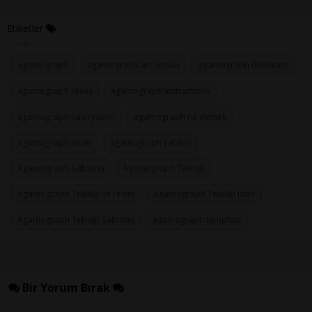
Etiketler
agamograph
agamograph art lesson
agamograph definition
agamograph ideas
agamograph instructions
agamograph nasıl yapılır
agamograph ne demek
agamograph nedir
agamograph şablon
Agamograph Şablonu
Agamograph Tekniği
Agamograph Tekniği ile resim
Agamograph Tekniği indir
Agamograph Tekniği Şablonu
agamograph template
Bir Yorum Bırak