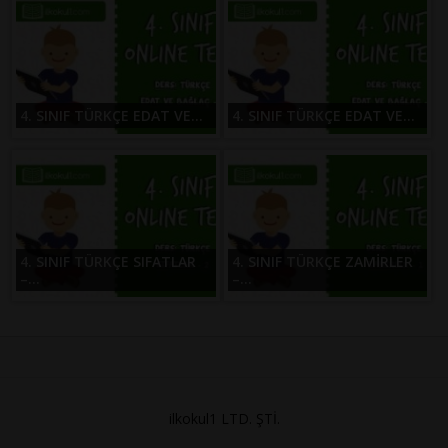
4. SINIF TÜRKÇE EDAT VE...
4. SINIF TÜRKÇE EDAT VE...
4. SINIF TÜRKÇE SIFATLAR
4. SINIF TÜRKÇE ZAMİRLER
–...
–...
ilkokul1 LTD. ŞTİ.