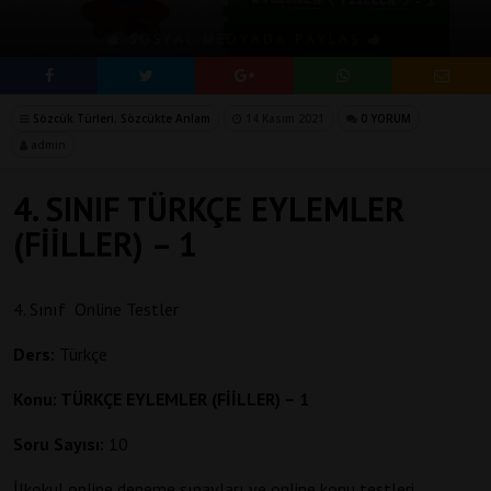
SOSYAL MEDYADA PAYLAŞ
Sözcük Türleri
,
Sözcükte Anlam
14 Kasım 2021
0 YORUM
admin
4. SINIF TÜRKÇE EYLEMLER
(FİİLLER) – 1
4. Sınıf Online Testler
Ders:
Türkçe
Konu: TÜRKÇE EYLEMLER (FİİLLER) – 1
Soru Sayısı:
10
İlkokul online deneme sınavları ve online konu testleri