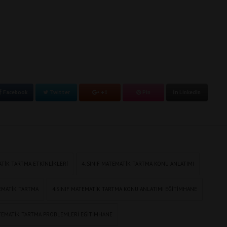
Facebook
Twitter
+1
Pin
LinkedIn
MATIK TARTMA ETKINLIKLERI
4. SINIF MATEMATIK TARTMA KONU ANLATIMI
TEMATIK TARTMA
4.SINIF MATEMATIK TARTMA KONU ANLATIMI EĞITIMHANE
ATEMATIK TARTMA PROBLEMLERI EĞITIMHANE