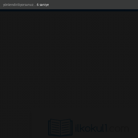
yönlendiriliyorsunuz...
5 saniye
Akıllı Tahta Uygulamalarımız
Bayilerimiz
1. Sı