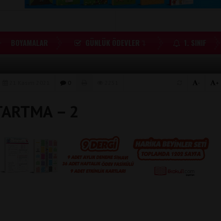
BOYAMALAR
GÜNLÜK ÖDEVLER
1. SINIF
21 Kasım 2021
0
2251
-
+
TARTMA – 2