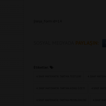
[ninja_form id=14
SOSYAL MEDYADA
PAYLAŞIN:
Etiketler:
4 SINIF MATEMATIK TARTMA TESTLERI
4. SINIF MATE
4. SINIF MATEMATIK TARTMA KONU ÖZETI
4.SINIF MA
4.SINIF MATEMATIK TARTMA PROBLEMLERI
4.SINIF M