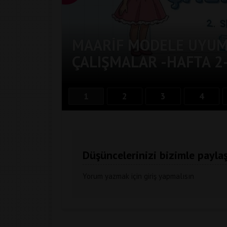
MAARIF MODELE UYUML
ÇALIŞMALAR -HAFTA 2
1
2
3
4
Düşüncelerinizi bizimle paylaş
Yorum yazmak için
giriş
yapmalısın