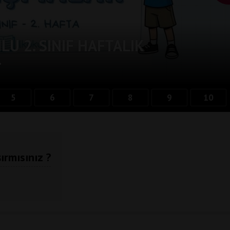
U 2. SINIF HAFTALIK
-
5
6
7
8
9
10
ırmısınız ?