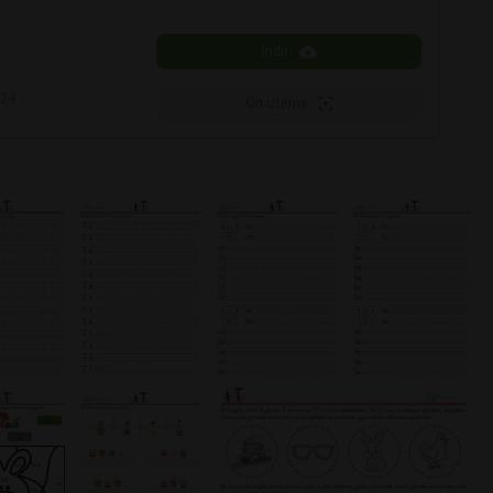
İndir
024
Ön izleme