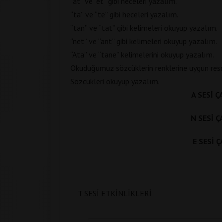
“at” ve “et” gibi heceleri yazalım.
“ta” ve “te” gibi heceleri yazalım.
“tan” ve “tat” gibi kelimeleri okuyup yazalım.
“net” ve “ant” gibi kelimeleri okuyup yazalım.
“Ata” ve “tane” kelimelerini okuyup yazalım.
Okuduğumuz sözcüklerin renklerine uygun res
Sözcükleri okuyup yazalım.
A SESİ Ç
N SESİ Ç
E SESİ 
T SESI ETKINLIKLERI