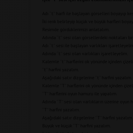
Adı “t” harfi ile başlayan görselleri boyayıp ke
İki renk belirleyip küçük ve büyük harfleri boya
Resimde gördüklerimizi anlatalım.
Adında “t” sesi olan görsellerdeki noktaları bir
Adı “t” sesi ile başlayan varlıkları işaretleyeli
Adında “t” sesi olan varlıkları işaretleyelim.
Kalemle “t” harflerini ok yönünde içinden çizel
“t” harfini yazalım.
Aşağıdaki satır dizgelerine “t” harfini yazalım.
Kalemle “T” harflerini ok yönünde içinden çizel
“T” harflerini oyun hamuru ile yapalım.
Adında “T” sesi olan varlıkların üzerine oyun
“T” harfini yazalım.
Aşağıdaki satır dizgelerine “T” harfini yazalım.
Büyük ve küçük “T” harfini yazalım.