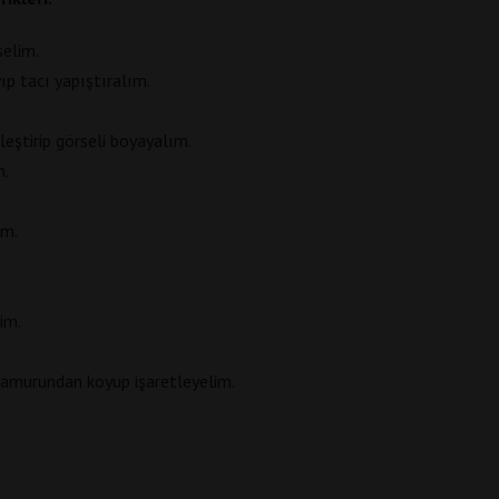
selim.
yıp tacı yapıştıralım.
leştirip görseli boyayalım.
m.
im.
im.
 hamurundan koyup işaretleyelim.