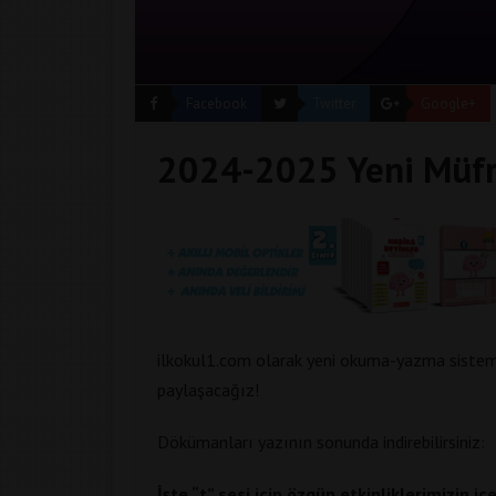
Facebook
Twitter
Google+
2024-2025 Yeni Müfred
ilkokul1.com olarak yeni okuma-yazma sistemi
paylaşacağız!
Dökümanları yazının sonunda indirebilirsiniz:
İşte “t” sesi için özgün etkinliklerimizin içe