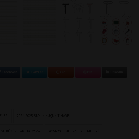
Facebook
Twitter
+1
Pin
LinkedIn
ELERI
2024-2025 BÜYÜK KÜÇÜK T HARFI
K VE BÜYÜK HARF BOYAMA
2024-2025 NET ANT KELIMELERI