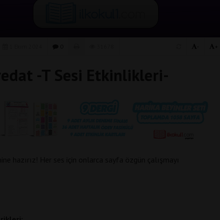
1 Ekim 2024
0
31678
-
+
at -T Sesi Etkinlikleri-
ne hazırız! Her ses için onlarca sayfa özgün çalışmayı
rikleri: