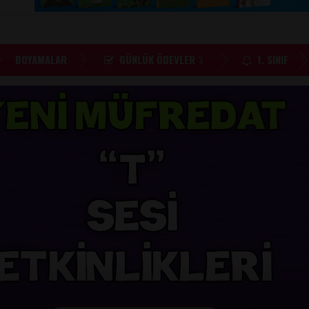
BOYAMALAR
GÜNLÜK ÖDEVLER
1. SINIF