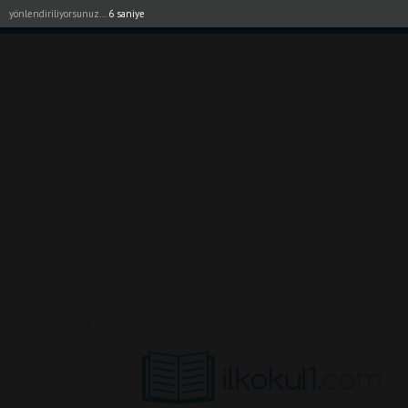
yönlendiriliyorsunuz...
5 saniye
Akıllı Tahta Uygulamalarımız
Bayilerimiz
1. Sı