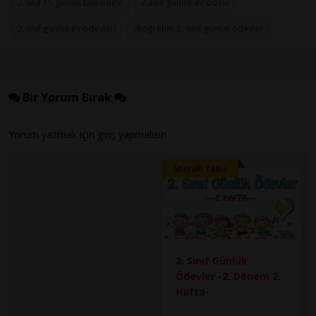
2.sınıf 15 günlük tatil ödevi
2.sınıf günlük ev ödevi
2.sınıf günlük ev ödevleri
ilköğretim 2. sınıf günlük ödevler
Bir Yorum Bırak
Yorum yazmak için
giriş
yapmalısın
Sonraki Yazı
2. Sınıf Günlük
Ödevler -2. Dönem 2.
Hafta-