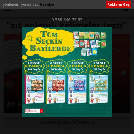
yönlendiriliyorsunuz...
6 saniye
Reklamı Geç
0 538 646 75 55
"zıt anlamlı kelimeler testi"
ile İlişikli yazılar
Zıt Anlamlı Kelimeler Testi
DAHA FAZLA GÖSTER