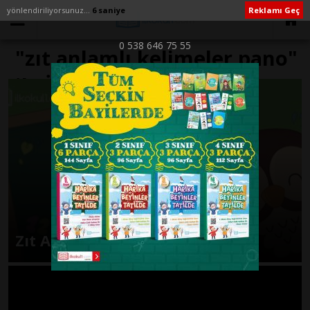
yönlendiriliyorsunuz...
6 saniye
Reklamı Geç
0 538 646 75 55
"zıt anlamlı kelimeler pano"
ile İlişikli yazılar
Zıt Anlamlı Kelimeler -1-