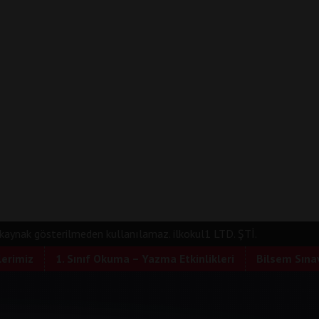
e kaynak gösterilmeden kullanılamaz. ilkokul1 LTD. ŞTİ.
lerimiz
1. Sınıf Okuma – Yazma Etkinlikleri
Bilsem Sınav