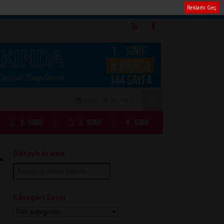
Reklamı Geç
m
TARİH: 09.08.2026
2. SINIF
3. SINIF
4. SINIF
Detaylı Arama
Kategori Seçin