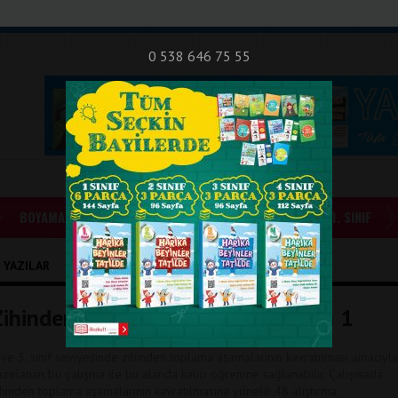
nıf Okuma - Yazma Etkinlikleri
Bilsem Sınavları
Hakkımızda
İletişi
0 538 646 75 55
BOYAMALAR
GÜNLÜK ÖDEVLER
1. SINIF
I YAZILAR
Zihinden Toplama İşlemi Aşamaları 1
 ve 3. sınıf seviyesinde zihinden toplama aşamalarının kavratılması amacıyla
azırlanan bu çalışma ile bu alanda kalıcı öğrenme sağlanabilir. Çalışmada
ihinden toplama aşamalarının kavratılmasına yönelik 48 alıştırma