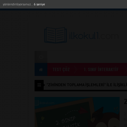
yönlendiriliyorsunuz...
6 saniye
Akıllı Tahta Uygulamalarımız
Bayilerimiz
1. Sı
TEST ÇÖZ
1. SINIF İNTERAKTİF
"ZIHINDEN TOPLAMA IŞLEMLERI" ILE İLIŞIKL
2
h
z