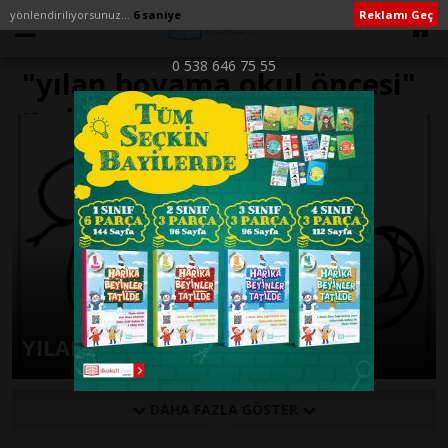
yönlendiriliyorsunuz...
6 saniye
Reklamı Geç
0 538 646 75 55
"yılan boyama okul öncesi"
ile İlişikli yazılar
YILAN BOYAMA SAYFALARI
DAHA FAZLA GÖSTER