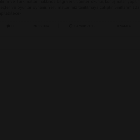
atırım ve Türk malları hakkında bilgi verilir. Şiirler okunur, konuşmalar yapılır,
keçler ve oyunlar oynanır. Yerli mallarımız tanıtılmaya çalışılır. Sınıflarımızda
apılabilecek
0
15004
3 Aralık 2019
DEVAMI