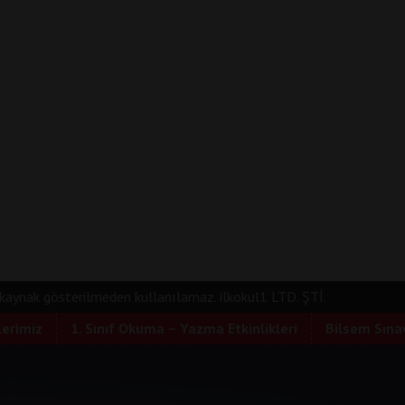
e kaynak gösterilmeden kullanılamaz. ilkokul1 LTD. ŞTİ.
lerimiz
1. Sınıf Okuma – Yazma Etkinlikleri
Bilsem Sınav