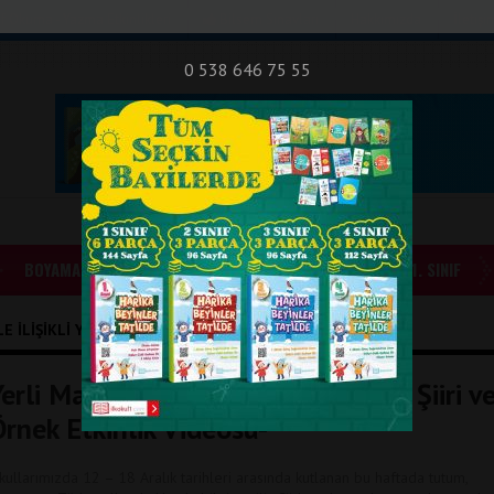
nıf Okuma - Yazma Etkinlikleri
Bilsem Sınavları
Hakkımızda
İletişi
0 538 646 75 55
BOYAMALAR
GÜNLÜK ÖDEVLER
1. SINIF
E İLIŞIKLI YAZILAR
erli Malı Haftası Etkinliği -Taçları, Şiiri v
Örnek Etkinlik Videosu-
kullarımızda 12 – 18 Aralık tarihleri arasında kutlanan bu haftada tutum,