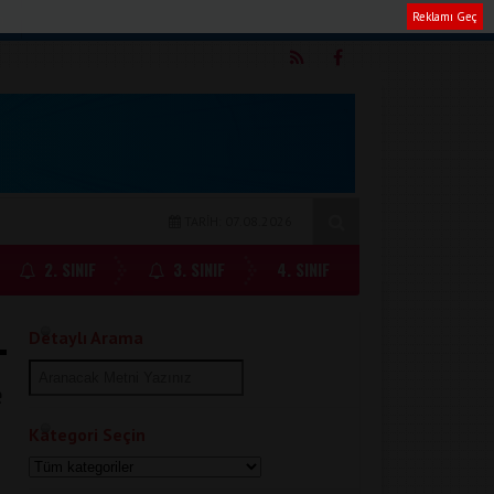
Reklamı Geç
m
TARİH: 07.08.2026
2. SINIF
3. SINIF
4. SINIF
Detaylı Arama
e
Kategori Seçin