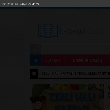
yönlendiriliyorsunuz...
6 saniye
Akıllı Tahta Uygulamalarımız
Bayilerimiz
1. Sı
TEST ÇÖZ
1. SINIF İNTERAKTİF
"YERLI MALI HAFTASI ETKINLIKLERI PANO" IL
Y
O