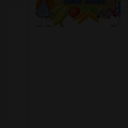
y
s
y