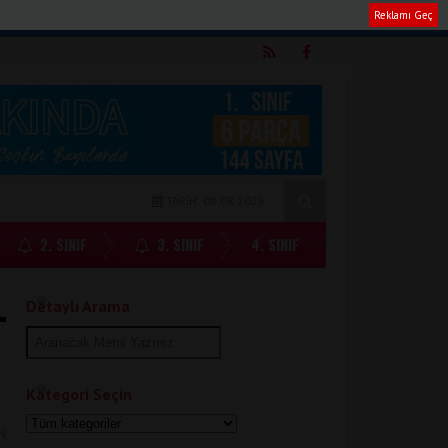
Reklamı Geç
m
TARİH: 08.08.2026
2. SINIF
3. SINIF
4. SINIF
Detaylı Arama
Kategori Seçin
N