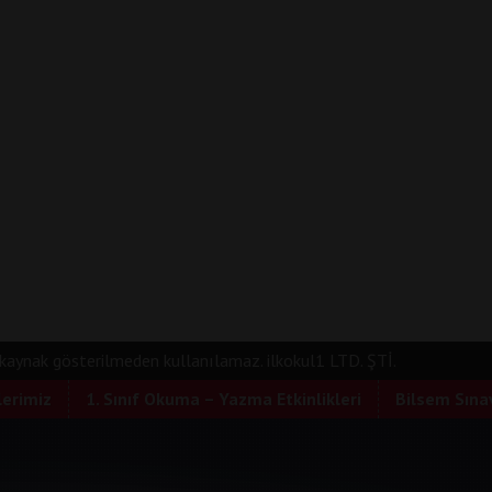
e kaynak gösterilmeden kullanılamaz. ilkokul1 LTD. ŞTİ.
lerimiz
1. Sınıf Okuma – Yazma Etkinlikleri
Bilsem Sınav