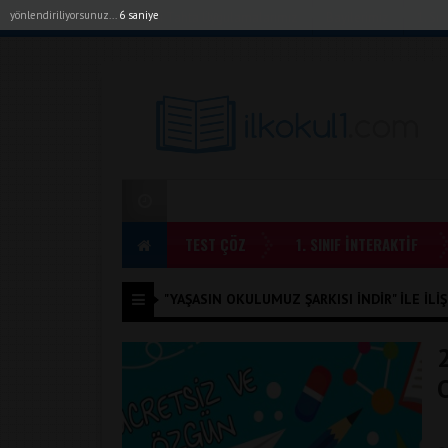
yönlendiriliyorsunuz...
6 saniye
Akıllı Tahta Uygulamalarımız
Bayilerimiz
1. Sı
TEST ÇÖZ
1. SINIF İNTERAKTİF
"YAŞASIN OKULUMUZ ŞARKISI INDIR" ILE İLIŞ
2