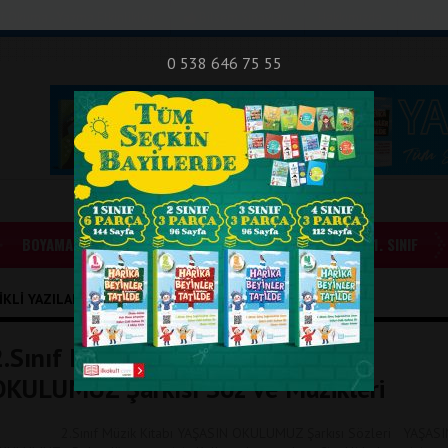
nıf Okuma - Yazma Etkinlikleri
Bilsem Sınavları
Hakkımızda
İletişi
0 538 646 75 55
BOYAMALAR
GÜNLÜK ÖDEVLER
1. SINIF
IKLI YAZILAR
2.Sınıf Müzik Kitabı YAŞASIN
OKULUMUZ Şarkısı Söz Ve Müzikleri
.Sınıf Müzik Kitabı YAŞASIN OKULUMUZ Şarkısı Sözleri YAŞASI