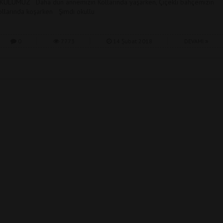
KULUMUZ Daha dün annemizin Kollarında yaşarken, Çiçekli bahçemizin
ollarında koşarken Şimdi okullu
0
7773
14 Şubat 2018
DEVAMI