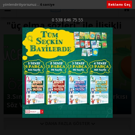
yönlendiriliyorsunuz...
6 saniye
Reklamı Geç
0 538 646 75 55
"üç elma sözleri" ile İlişikli
yazılar
3.Sınıf Müzik Kitabı ÜÇ ELMA Şarkısı
Söz Ve Müzikleri
DAHA FAZLA GÖSTER