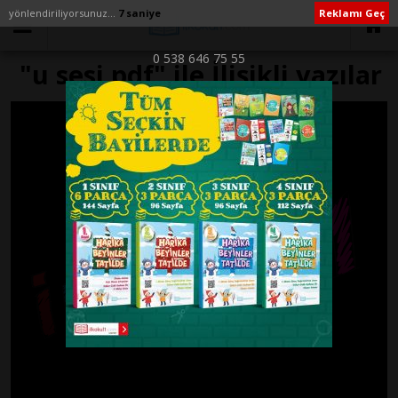
yönlendiriliyorsunuz...
6 saniye
Reklamı Geç
0 538 646 75 55
"u sesi pdf" ile İlişikli yazılar