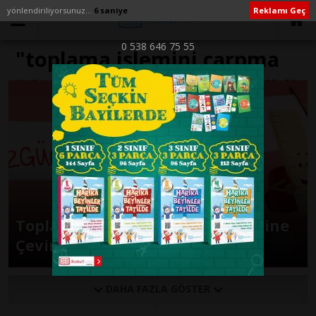
yönlendiriliyorsunuz...
6 saniye
Reklamı Geç
0 538 646 75 55
"toplama işlemini çarpma
işlemine çevirme" ile İlişikli
yazılar
Toplama İşlemini Çarpma İşlemine
Çevirme
DAHA FAZLA GÖSTER