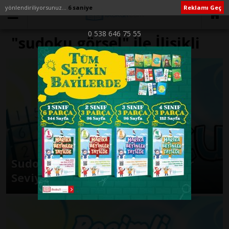
yönlendiriliyorsunuz...
6 saniye
Reklamı Geç
0 538 646 75 55
"sudoku görsel" ile İlişikli
yazılar
Sudoku Kes Yapıştır Bulmacalar
Seviye 3