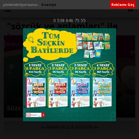
yönlendiriliyorsunuz...
6 saniye
Reklamı Geç
0 538 646 75 55
"sözcük ve anlamları" ile
İlişikli yazılar
Sözcükler ve Anlamları
DAHA FAZLA GÖSTER