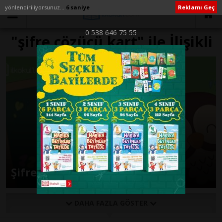
yönlendiriliyorsunuz...
6 saniye
Reklamı Geç
0 538 646 75 55
"şifre çözücü kart" ile İlişikli
yazılar
Şifre Çözücü
DAHA FAZLA GÖSTER