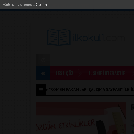
yönlendiriliyorsunuz...
6 saniye
Akıllı Tahta Uygulamalarımız
Bayilerimiz
1. Sı
TEST ÇÖZ
1. SINIF İNTERAKTİF
"ROMEN RAKAMLARI ÇALIŞMA SAYFASI" ILE İL
R
o
R