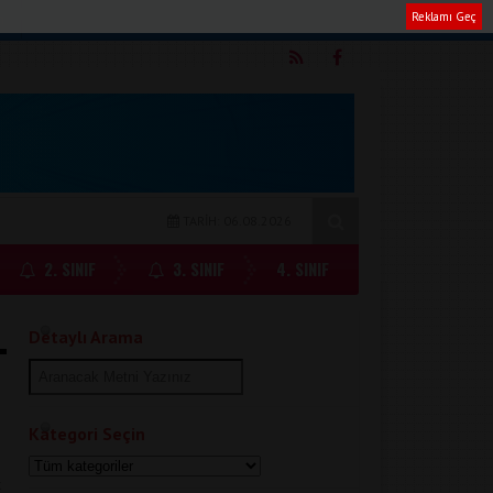
Reklamı Geç
m
TARİH: 06.08.2026
2. SINIF
3. SINIF
4. SINIF
Detaylı Arama
Kategori Seçin
k