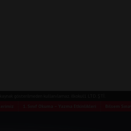
e kaynak gösterilmeden kullanılamaz. ilkokul1 LTD. ŞTİ.
lerimiz
1. Sınıf Okuma – Yazma Etkinlikleri
Bilsem Sınav