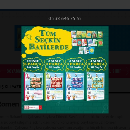
nıf Okuma - Yazma Etkinlikleri
Bilsem Sınavları
Hakkımızda
İletişi
0 538 646 75 55
BOYAMALAR
GÜNLÜK ÖDEVLER
1. SINIF
IŞIKLI YAZILAR
Romen Rakamları Çalışma Sayfası
omen Rakamları Çalışma Sayfası Etkinlik Sayfası. Günlük ödevlerde toplu
larak paylaştığımız etkinlikleri konu konu ayırıp paylaşıyoruz. Romen
akamları Çalışma Sayfası çalışma sayfasını aşağıdaki küçük butona tıklayara