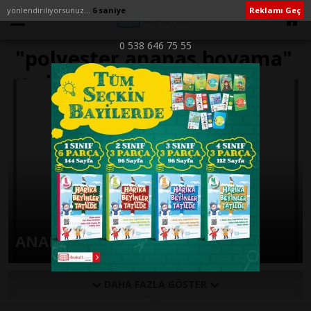
yönlendiriliyorsunuz...
6 saniye
Reklamı Geç
0 538 646 75 55
"polyester ananas boyama"
ile İlişikli yazılar
ANANAS BOYAMA SAYFALARI
DAHA FAZLA GÖSTER