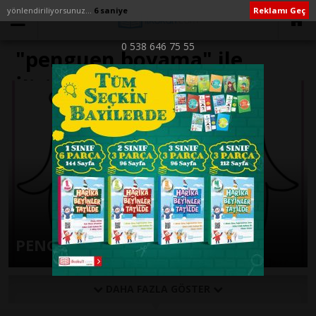
yönlendiriliyorsunuz...
6 saniye
Reklamı Geç
0 538 646 75 55
"penguen boyama" ile
İlişikli yazılar
PENGUEN BOYAMA SAYFALARI
DAHA FAZLA GÖSTER