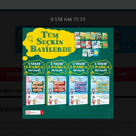
nıf Okuma - Yazma Etkinlikleri
Bilsem Sınavları
Hakkımızda
İletişi
0 538 646 75 55
BOYAMALAR
GÜNLÜK ÖDEVLER
1. SINIF
IŞIKLI YAZILAR
Örümcek Adam Boyama Sayfaları
rümcek Adam boyama sayfalarına hoş geldiniz. Aşağıdaki Örümcek Adam
oyama sayfalarından istediğinizin üzerine tıklayıp büyütebilirsiniz.
üyüttüğünüz görseli sağ tıklayıp bilgisayarınıza indirebilirsiniz.