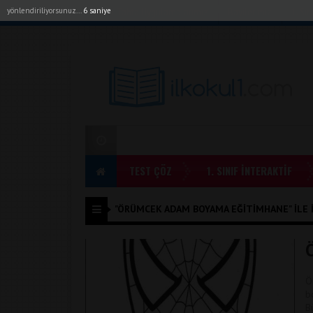
yönlendiriliyorsunuz...
6 saniye
Akıllı Tahta Uygulamalarımız
Bayilerimiz
1. Sı
TEST ÇÖZ
1. SINIF İNTERAKTİF
"ÖRÜMCEK ADAM BOYAMA EĞITIMHANE" ILE İL
Ö
b
B