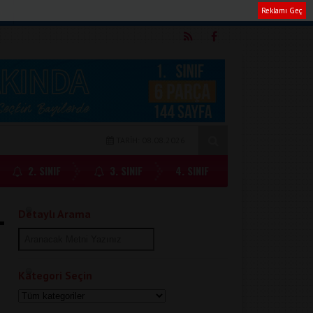
Reklamı Geç
m
TARİH: 08.08.2026
2. SINIF
3. SINIF
4. SINIF
Detaylı Arama
Kategori Seçin