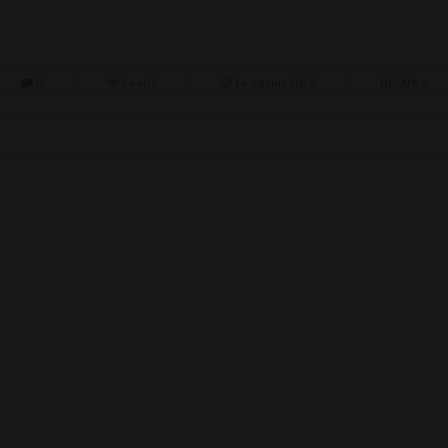
0
54407
14 Kasım 2019
DEVAMI