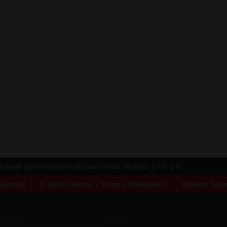
e kaynak gösterilmeden kullanılamaz. ilkokul1 LTD. ŞTİ.
lerimiz
1. Sınıf Okuma – Yazma Etkinlikleri
Bilsem Sınav