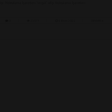
fişi Noktalama İşaretleri “virgül” afişi Noktalama İşaretleri
0
21377
6 Ekim 2021
DEVAMI