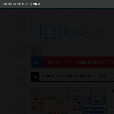
yönlendiriliyorsunuz...
6 saniye
Akıllı Tahta Uygulamalarımız
Bayilerimiz
1. Sı
TEST ÇÖZ
1. SINIF İNTERAKTİF
"NOKTALAMA IŞARETLERI AFIŞ ÇALIŞMASI" ILE
N
N
k
s