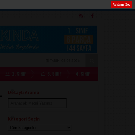
Reklamı Geç
m
TARİH: 06.08.2026
2. SINIF
3. SINIF
4. SINIF
Detaylı Arama
Kategori Seçin