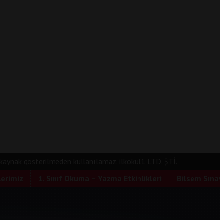
e kaynak gösterilmeden kullanılamaz. ilkokul1 LTD. ŞTİ.
lerimiz
1. Sınıf Okuma – Yazma Etkinlikleri
Bilsem Sınav