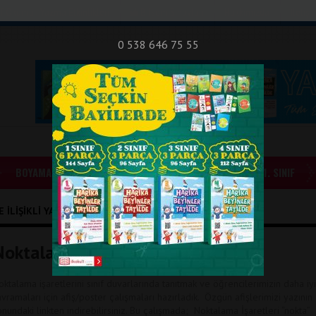
nıf Okuma - Yazma Etkinlikleri
Bilsem Sınavları
Hakkımızda
İletişi
0 538 646 75 55
BOYAMALAR
GÜNLÜK ÖDEVLER
1. SINIF
 İLIŞIKLI YAZILAR
oktalama İşaretleri Afişleri
oktalama işaretlerini sınıf duvarlarında tanıtmak ve öğrencilerimizin daha iyi
avramaları için afiş/poster çalışmaları hazırladık. Özgün afişlerimizi yazının
onundaki linkten indirebilirsiniz. Bu çalışmada; Noktalama İşaretleri “nokta”