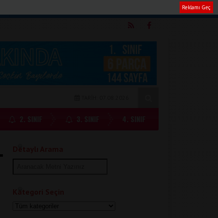
Reklamı Geç
m
TARİH: 07.08.2026
2. SINIF
3. SINIF
4. SINIF
Detaylı Arama
Kategori Seçin