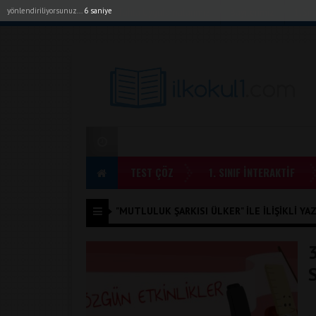
yönlendiriliyorsunuz...
6 saniye
Akıllı Tahta Uygulamalarımız
Bayilerimiz
1. Sı
TEST ÇÖZ
1. SINIF İNTERAKTİF
"MUTLULUK ŞARKISI ÜLKER" ILE İLIŞIKLI YA
3