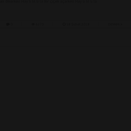
an dikerken Hay li lil li la Bir çiçek açarken Hay li lil li la
0
6273
18 Şubat 2018
DEVAMI