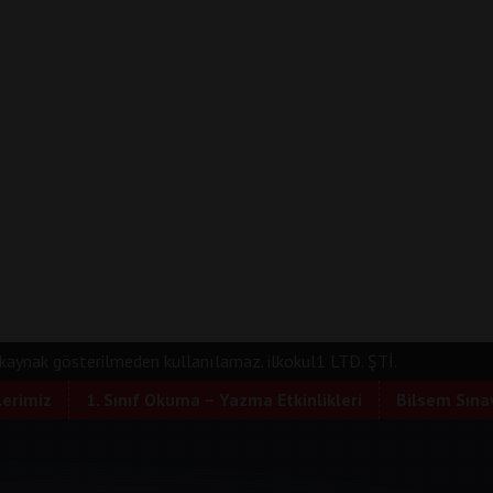
e kaynak gösterilmeden kullanılamaz. ilkokul1 LTD. ŞTİ.
lerimiz
1. Sınıf Okuma – Yazma Etkinlikleri
Bilsem Sınav