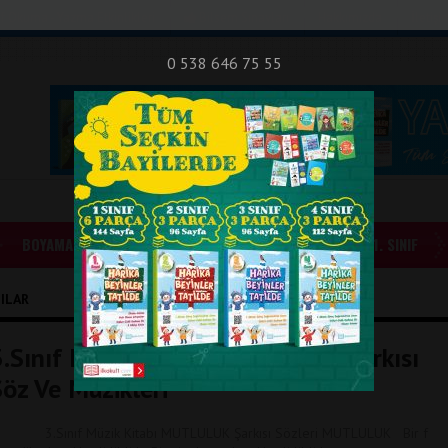
nıf Okuma - Yazma Etkinlikleri
Bilsem Sınavları
Hakkımızda
İletişi
0 538 646 75 55
BOYAMALAR
GÜNLÜK ÖDEVLER
1. SINIF
ZILAR
3.Sınıf Müzik Kitabı MUTLULUK Şarkısı
Söz Ve Müzikleri
.Sınıf Müzik Kitabı MUTLULUK Şarkısı Sözleri MUTLULUK Bir f