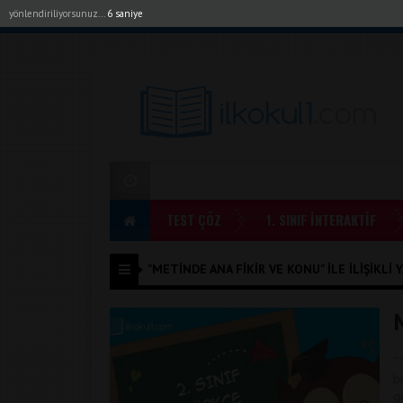
yönlendiriliyorsunuz...
6 saniye
Akıllı Tahta Uygulamalarımız
Bayilerimiz
1. Sı
TEST ÇÖZ
1. SINIF İNTERAKTİF
"METINDE ANA FIKIR VE KONU" ILE İLIŞIKLI 
”
b
g