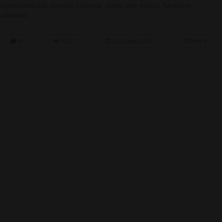
alışmalarımızdan öncelikli haberdar olmak ister misiniz. Facebook
rubumuza
0
3257
20 Şubat 2020
DEVAMI