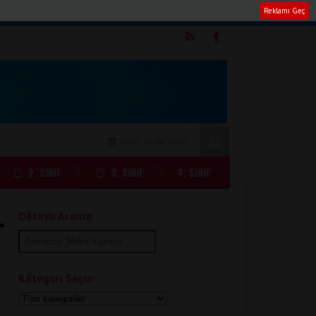
Reklamı Geç
m
TARİH: 07.08.2026
2. SINIF
3. SINIF
4. SINIF
Detaylı Arama
Kategori Seçin