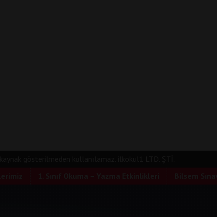
e kaynak gösterilmeden kullanılamaz. ilkokul1 LTD. ŞTİ.
lerimiz
1. Sınıf Okuma – Yazma Etkinlikleri
Bilsem Sınav