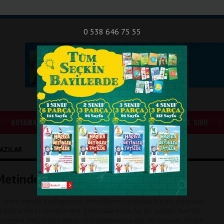
nıf Okuma - Yazma Etkinlikleri
Bilsem Sınavları
Hakkımızda
İletişi
0 538 646 75 55
BOYAMALAR
GÜNLÜK ÖDEVLER
1. SINIF
YAZILAR
Metinde Ana Fikir (Ana Düşünce)
 ” isimli etkinlik paylaşıyoruz. etkinliklerini aşağıdaki butonu tıklayarak
ilgisayarınıza indirebilirsiniz. Çalışmalarımızın hiç bir şekilde (kaynak
österilse dahi) başka sitelerde kullanılmasına izin vermiyoruz. Özgün