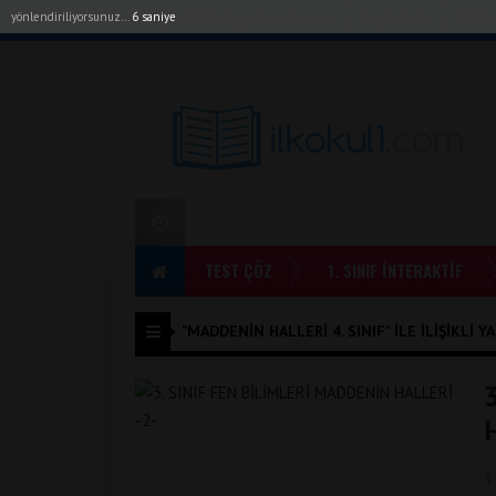
yönlendiriliyorsunuz...
6 saniye
Akıllı Tahta Uygulamalarımız
Bayilerimiz
1. Sı
TEST ÇÖZ
1. SINIF İNTERAKTİF
"MADDENIN HALLERI 4. SINIF" ILE İLIŞIKLI Y
3