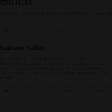
ÖZELLİKLER
INIF FEN BİLİMLERİ MADDENİN HALLERİ- MADDEYİ NİTELEYEN ÖZELLİKLE
0
1611
15 Mart 2022
DEVAMI
Maddenin Halleri
 Maddenin Halleri ” isimli etkinlik paylaşıyoruz. Maddenin
lleri etkinliklerini aşağıdaki butonu tıklayarak bilgisayarınıza indirebilirsiniz.
alışmalarımızın hiç bir şekilde (kaynak gösterilse dahi) başka sitelerde
ullanılmasına izin vermiyoruz. Özgün çalışmalarımızdan öncelikli haberdar
lmak ister
0
3395
21 Şubat 2020
DEVAMI