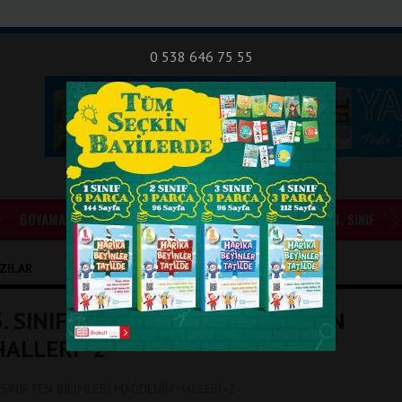
nıf Okuma - Yazma Etkinlikleri
Bilsem Sınavları
Hakkımızda
İletişi
0 538 646 75 55
BOYAMALAR
GÜNLÜK ÖDEVLER
1. SINIF
AZILAR
3. SINIF FEN BİLİMLERİ MADDENİN
HALLERİ -2-
.SINIF FEN BİLİMLERİ MADDENİN HALLERİ -2-