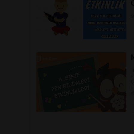
S
”
Ha
Ç
k
o