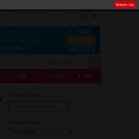
Reklamı Geç
m
TARİH: 08.08.2026
2. SINIF
3. SINIF
4. SINIF
Detaylı Arama
Kategori Seçin